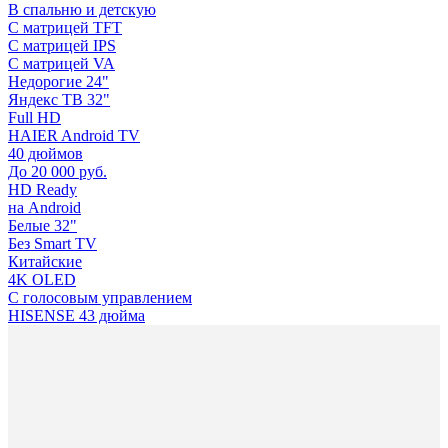
В спальню и детскую
С матрицей TFT
С матрицей IPS
С матрицей VA
Недорогие 24"
Яндекс ТВ 32"
Full HD
HAIER Android TV
40 дюймов
До 20 000 руб.
HD Ready
на Android
Белые 32"
Без Smart TV
Китайские
4K OLED
С голосовым управлением
HISENSE 43 дюйма