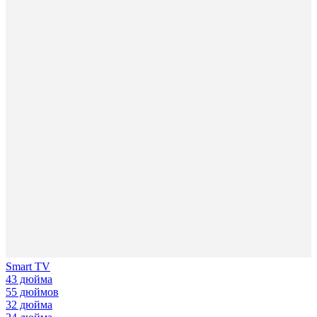
Smart TV
43 дюйма
55 дюймов
32 дюйма