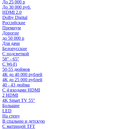
До 25 000 р
До 30 000 руб.
HDMI 2.0
Dolby Digital
Российские
Премиум
Дорогие
до 50 000 р
Для дачи
Белорусские
С подсветкой
58" - 65"
С Wi-Fi
50-55 дюймов
4К до 40 000 рублей
4К до 25 000 рублей
40 - 43 дюйма
С 4 входами HDMI
2 HDMI
4K Smart TV 55"
Большие
LED
На стену
В спальню и детскую
С матрицей TFT