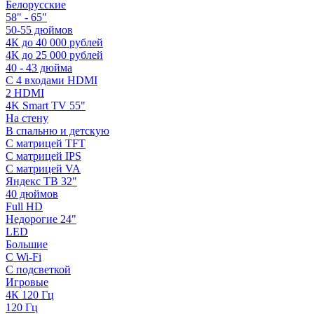
Белорусские
58" - 65"
50-55 дюймов
4К до 40 000 рублей
4К до 25 000 рублей
40 - 43 дюйма
С 4 входами HDMI
2 HDMI
4K Smart TV 55"
На стену
В спальню и детскую
С матрицей TFT
С матрицей IPS
С матрицей VA
Яндекс ТВ 32"
40 дюймов
Full HD
Недорогие 24"
LED
Большие
С Wi-Fi
С подсветкой
Игровые
4К 120 Гц
120 Гц