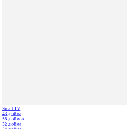
Smart TV
43 дюйма
55 дюймов
32 дюйма