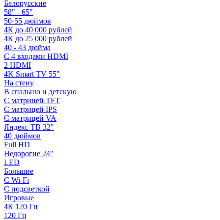
Белорусские
58" - 65"
50-55 дюймов
4К до 40 000 рублей
4К до 25 000 рублей
40 - 43 дюйма
С 4 входами HDMI
2 HDMI
4K Smart TV 55"
На стену
В спальню и детскую
С матрицей TFT
С матрицей IPS
С матрицей VA
Яндекс ТВ 32"
40 дюймов
Full HD
Недорогие 24"
LED
Большие
С Wi-Fi
С подсветкой
Игровые
4К 120 Гц
120 Гц