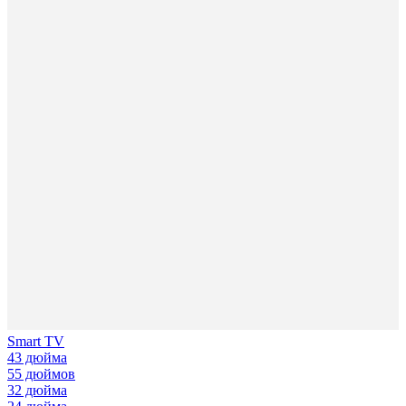
Smart TV
43 дюйма
55 дюймов
32 дюйма