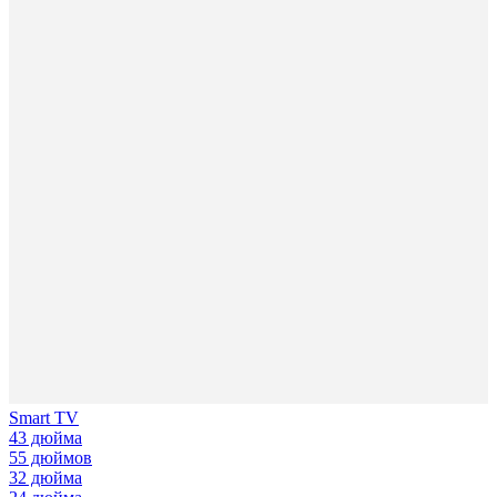
Smart TV
43 дюйма
55 дюймов
32 дюйма