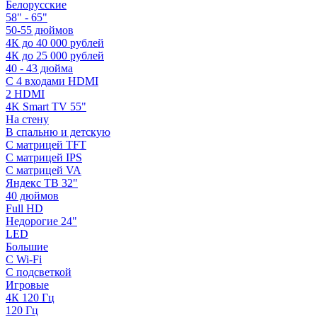
Белорусские
58" - 65"
50-55 дюймов
4К до 40 000 рублей
4К до 25 000 рублей
40 - 43 дюйма
С 4 входами HDMI
2 HDMI
4K Smart TV 55"
На стену
В спальню и детскую
С матрицей TFT
С матрицей IPS
С матрицей VA
Яндекс ТВ 32"
40 дюймов
Full HD
Недорогие 24"
LED
Большие
С Wi-Fi
С подсветкой
Игровые
4К 120 Гц
120 Гц