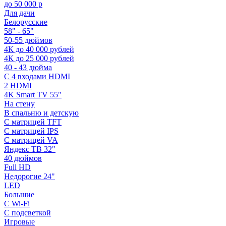
до 50 000 р
Для дачи
Белорусские
58" - 65"
50-55 дюймов
4К до 40 000 рублей
4К до 25 000 рублей
40 - 43 дюйма
С 4 входами HDMI
2 HDMI
4K Smart TV 55"
На стену
В спальню и детскую
С матрицей TFT
С матрицей IPS
С матрицей VA
Яндекс ТВ 32"
40 дюймов
Full HD
Недорогие 24"
LED
Большие
С Wi-Fi
С подсветкой
Игровые