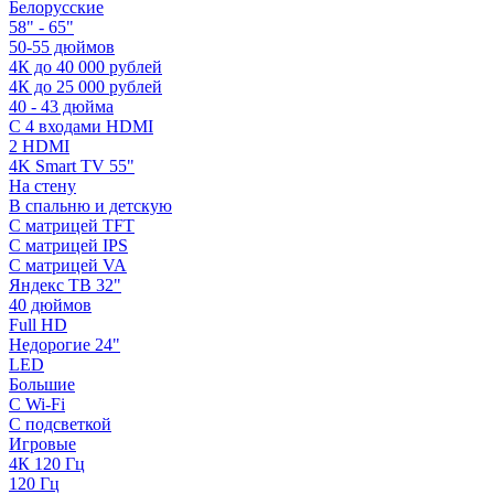
Белорусские
58" - 65"
50-55 дюймов
4К до 40 000 рублей
4К до 25 000 рублей
40 - 43 дюйма
С 4 входами HDMI
2 HDMI
4K Smart TV 55"
На стену
В спальню и детскую
С матрицей TFT
С матрицей IPS
С матрицей VA
Яндекс ТВ 32"
40 дюймов
Full HD
Недорогие 24"
LED
Большие
С Wi-Fi
С подсветкой
Игровые
4К 120 Гц
120 Гц