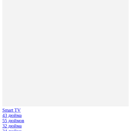
Smart TV
43 дюйма
55 дюймов
32 дюйма