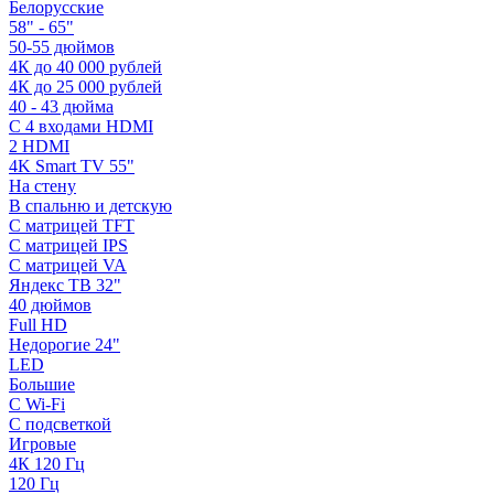
Белорусские
58" - 65"
50-55 дюймов
4К до 40 000 рублей
4К до 25 000 рублей
40 - 43 дюйма
С 4 входами HDMI
2 HDMI
4K Smart TV 55"
На стену
В спальню и детскую
С матрицей TFT
С матрицей IPS
С матрицей VA
Яндекс ТВ 32"
40 дюймов
Full HD
Недорогие 24"
LED
Большие
С Wi-Fi
С подсветкой
Игровые
4К 120 Гц
120 Гц