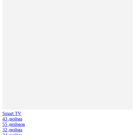
Smart TV
43 дюйма
55 дюймов
32 дюйма