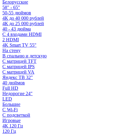
Белорусские
58" - 65"
50-55 дюймов
4К до 40 000 рублей
4К до 25 000 рублей
40 - 43 дюйма
С 4 входами HDMI
2 HDMI
4K Smart TV 55"
На стену
В спальню и детскую
С матрицей TFT
С матрицей IPS
С матрицей VA
Яндекс ТВ 32"
40 дюймов
Full HD
Недорогие 24"
LED
Большие
С Wi-Fi
С подсветкой
Игровые
4К 120 Гц
120 Гц