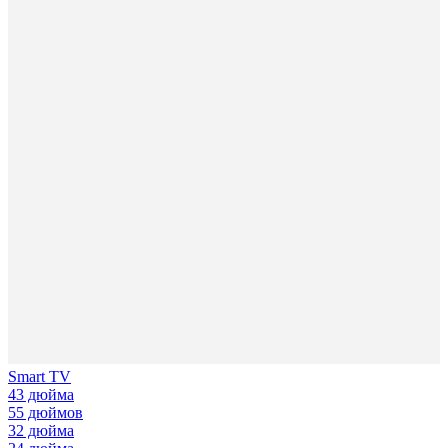
Smart TV
43 дюйма
55 дюймов
32 дюйма