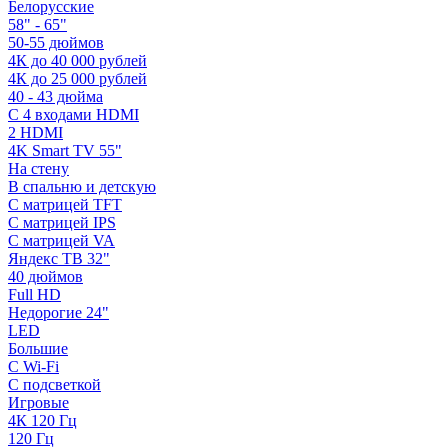
Белорусские
58" - 65"
50-55 дюймов
4К до 40 000 рублей
4К до 25 000 рублей
40 - 43 дюйма
С 4 входами HDMI
2 HDMI
4K Smart TV 55"
На стену
В спальню и детскую
С матрицей TFT
С матрицей IPS
С матрицей VA
Яндекс ТВ 32"
40 дюймов
Full HD
Недорогие 24"
LED
Большие
С Wi-Fi
С подсветкой
Игровые
4К 120 Гц
120 Гц