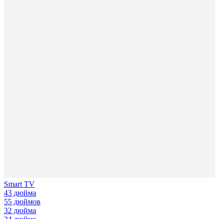
Smart TV
43 дюйма
55 дюймов
32 дюйма