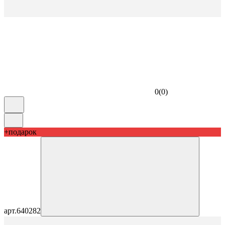
0
(
0
)
+подарок
арт.
640282