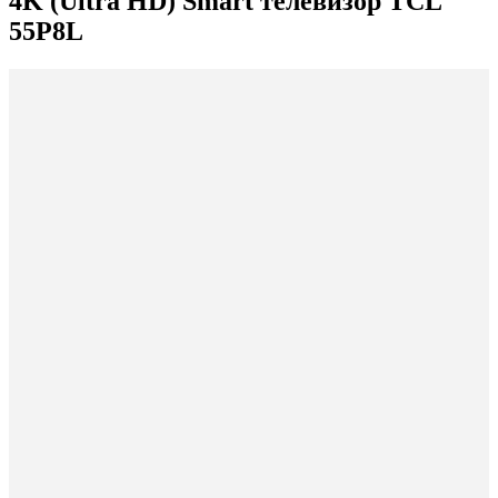
4K (Ultra HD) Smart телевизор TCL
55P8L