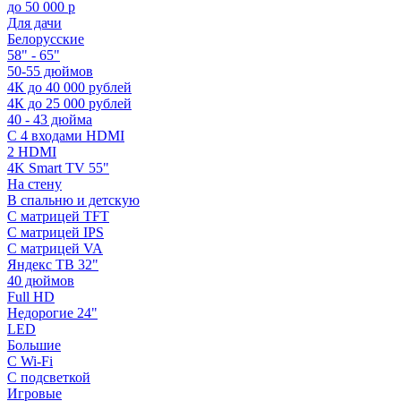
до 50 000 р
Для дачи
Белорусские
58" - 65"
50-55 дюймов
4К до 40 000 рублей
4К до 25 000 рублей
40 - 43 дюйма
С 4 входами HDMI
2 HDMI
4K Smart TV 55"
На стену
В спальню и детскую
С матрицей TFT
С матрицей IPS
С матрицей VA
Яндекс ТВ 32"
40 дюймов
Full HD
Недорогие 24"
LED
Большие
С Wi-Fi
С подсветкой
Игровые