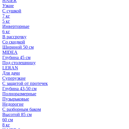
HAIER
Узкие
С сушкой
7 кг
5 кг
Инверторные
6 кг
В рассрочку
Со скидкой
Шириной 50 см
MIDEA
Глубина 45 см
Под столешницу
LERAN
Для дачи
Суперузкие
С защитой от протечек
Глубина 43-50 см
Полноразмерные
Пузырьковые
Недорогие
С разборным баком
Высотой 85 см
60 см
8 кг