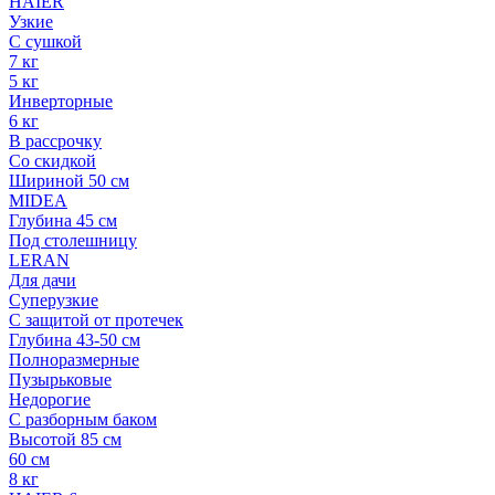
HAIER
Узкие
С сушкой
7 кг
5 кг
Инверторные
6 кг
В рассрочку
Со скидкой
Шириной 50 см
MIDEA
Глубина 45 см
Под столешницу
LERAN
Для дачи
Суперузкие
С защитой от протечек
Глубина 43-50 см
Полноразмерные
Пузырьковые
Недорогие
С разборным баком
Высотой 85 см
60 см
8 кг