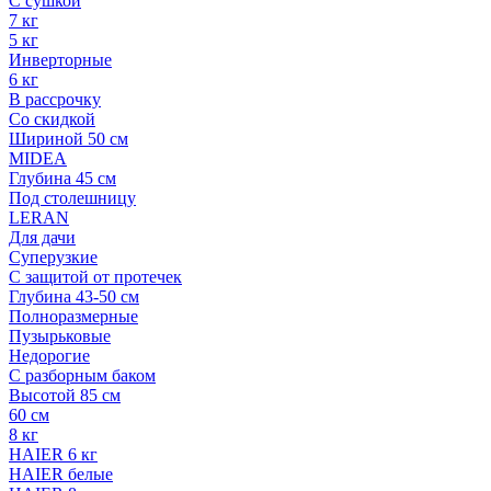
С сушкой
7 кг
5 кг
Инверторные
6 кг
В рассрочку
Со скидкой
Шириной 50 см
MIDEA
Глубина 45 см
Под столешницу
LERAN
Для дачи
Суперузкие
С защитой от протечек
Глубина 43-50 см
Полноразмерные
Пузырьковые
Недорогие
С разборным баком
Высотой 85 см
60 см
8 кг
HAIER 6 кг
HAIER белые