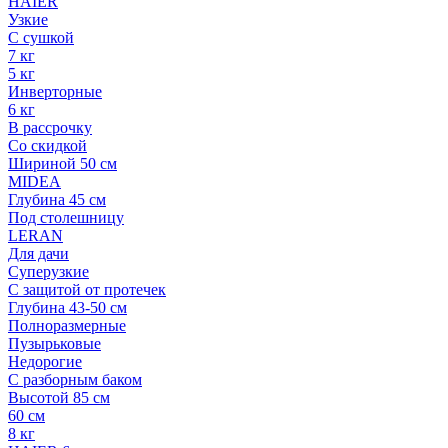
HAIER
Узкие
С сушкой
7 кг
5 кг
Инверторные
6 кг
В рассрочку
Со скидкой
Шириной 50 см
MIDEA
Глубина 45 см
Под столешницу
LERAN
Для дачи
Суперузкие
С защитой от протечек
Глубина 43-50 см
Полноразмерные
Пузырьковые
Недорогие
С разборным баком
Высотой 85 см
60 см
8 кг