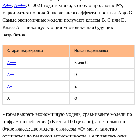
A++
,
A+++
. С 2021 года техника, которую продают в РФ,
маркируется по новой шкале энергоэффективности от A до G.
Самые экономичные модели получают классы B, C или D.
Класс A — пока пустующий «потолок» для будущих
разработок.
Старая маркировка
Новая маркировка
A+++
B или C
A++
D
A+
E
A
G
Чтобы выбрать экономичную модель, сравнивайте модели по
цифрам потребления (кВт·ч за 100 циклов), а не только по
букве класса: две модели с классом «C» могут заметно
отличаться по реальной экономичности. Не пугайтесь букв