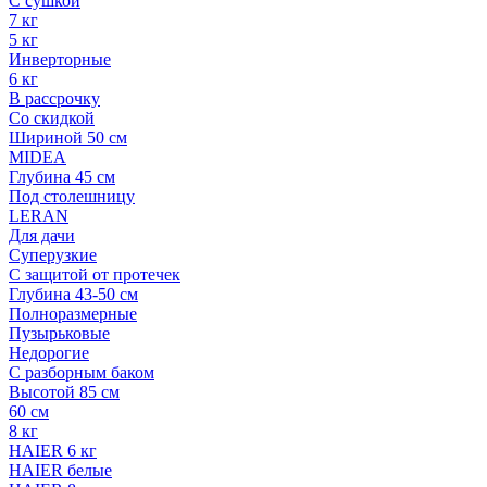
С сушкой
7 кг
5 кг
Инверторные
6 кг
В рассрочку
Со скидкой
Шириной 50 см
MIDEA
Глубина 45 см
Под столешницу
LERAN
Для дачи
Суперузкие
С защитой от протечек
Глубина 43-50 см
Полноразмерные
Пузырьковые
Недорогие
С разборным баком
Высотой 85 см
60 см
8 кг
HAIER 6 кг
HAIER белые