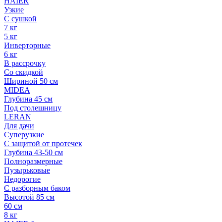
HAIER
Узкие
С сушкой
7 кг
5 кг
Инверторные
6 кг
В рассрочку
Со скидкой
Шириной 50 см
MIDEA
Глубина 45 см
Под столешницу
LERAN
Для дачи
Суперузкие
С защитой от протечек
Глубина 43-50 см
Полноразмерные
Пузырьковые
Недорогие
С разборным баком
Высотой 85 см
60 см
8 кг