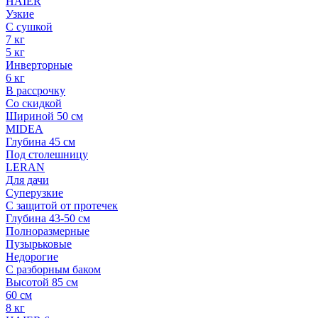
HAIER
Узкие
С сушкой
7 кг
5 кг
Инверторные
6 кг
В рассрочку
Со скидкой
Шириной 50 см
MIDEA
Глубина 45 см
Под столешницу
LERAN
Для дачи
Суперузкие
С защитой от протечек
Глубина 43-50 см
Полноразмерные
Пузырьковые
Недорогие
С разборным баком
Высотой 85 см
60 см
8 кг