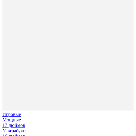
Игровые
Мощные
17 дюймов
Ультрабуки