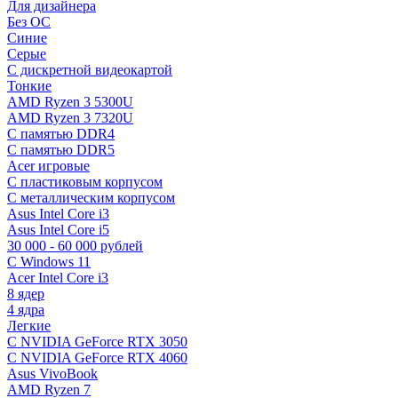
Для дизайнера
Без ОС
Синие
Серые
C дискретной видеокартой
Тонкие
AMD Ryzen 3 5300U
AMD Ryzen 3 7320U
С памятью DDR4
С памятью DDR5
Acer игровые
С пластиковым корпусом
С металлическим корпусом
Asus Intel Core i3
Asus Intel Core i5
30 000 - 60 000 рублей
С Windows 11
Acer Intel Core i3
8 ядер
4 ядра
Легкие
С NVIDIA GeForce RTX 3050
С NVIDIA GeForce RTX 4060
Asus VivoBook
AMD Ryzen 7