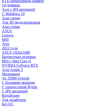
8 ГБ оперативной памяти
14 дюймов
Acer с IPS матрицей
С Windows 10
Asus синие
Для 3D моделирования
Asus серые
ASUS
Lenovo
MSI
Acer
2022 года
ASUS 1920х1080
Бюджетные игровые
MSI с Intel Core i5
NVIDIA GeForce RTX
Acer Aspire 5
Маленькие
До 35000 рублей
C большим экраном
С процессором Ryzen
С IPS матрицей
Китайские
Для дизайнера
Без ОС