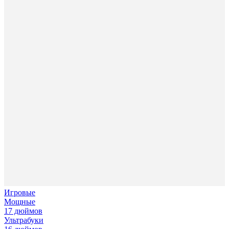
Игровые
Мощные
17 дюймов
Ультрабуки