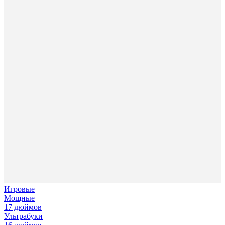
Игровые
Мощные
17 дюймов
Ультрабуки