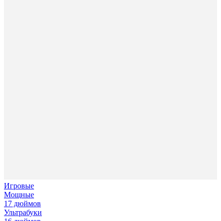
Игровые
Мощные
17 дюймов
Ультрабуки