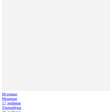
Игровые
Мощные
17 дюймов
Ультрабуки