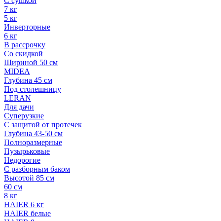
С сушкой
7 кг
5 кг
Инверторные
6 кг
В рассрочку
Со скидкой
Шириной 50 см
MIDEA
Глубина 45 см
Под столешницу
LERAN
Для дачи
Суперузкие
С защитой от протечек
Глубина 43-50 см
Полноразмерные
Пузырьковые
Недорогие
С разборным баком
Высотой 85 см
60 см
8 кг
HAIER 6 кг
HAIER белые