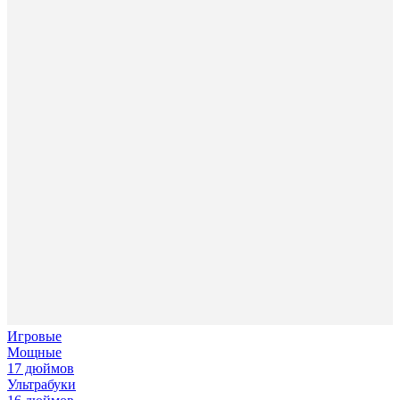
Игровые
Мощные
17 дюймов
Ультрабуки