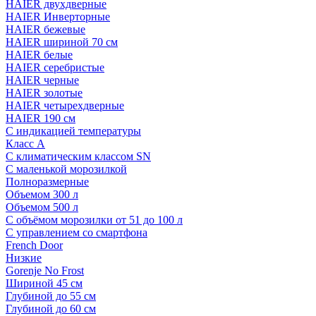
HAIER двухдверные
HAIER Инверторные
HAIER бежевые
HAIER шириной 70 см
HAIER белые
HAIER серебристые
HAIER черные
HAIER золотые
HAIER четырехдверные
HAIER 190 см
С индикацией температуры
Класс A
С климатическим классом SN
С маленькой морозилкой
Полноразмерные
Объемом 300 л
Объемом 500 л
С объёмом морозилки от 51 до 100 л
С управлением со смартфона
French Door
Низкие
Gorenje No Frost
Шириной 45 см
Глубиной до 55 см
Глубиной до 60 см