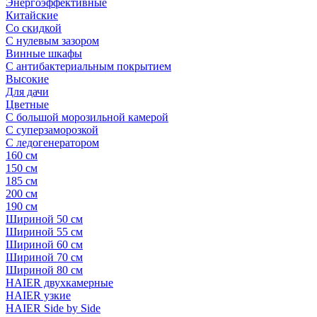
Энергоэффективные
Китайские
Со скидкой
С нулевым зазором
Винные шкафы
С антибактериальным покрытием
Высокие
Для дачи
Цветные
С большой морозильной камерой
С суперзаморозкой
С ледогенератором
160 см
150 см
185 см
200 см
190 см
Шириной 50 см
Шириной 55 см
Шириной 60 см
Шириной 70 см
Шириной 80 см
HAIER двухкамерные
HAIER узкие
HAIER Side by Side