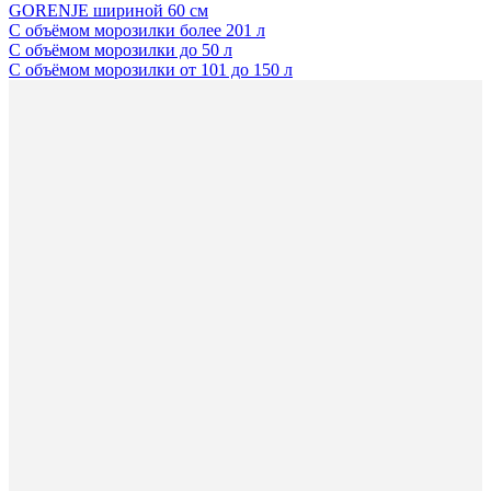
GORENJE шириной 60 см
С объёмом морозилки более 201 л
С объёмом морозилки до 50 л
С объёмом морозилки от 101 до 150 л