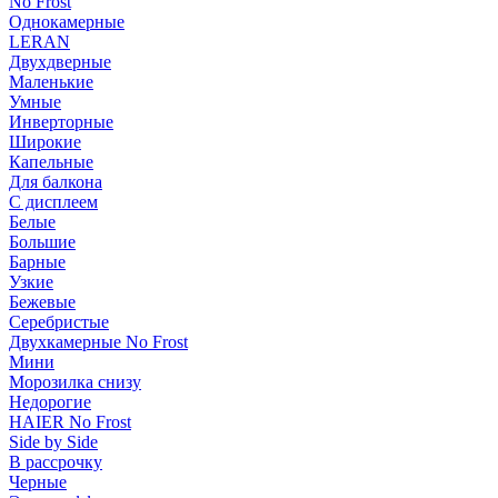
No Frost
Однокамерные
LERAN
Двухдверные
Маленькие
Умные
Инверторные
Широкие
Капельные
Для балкона
С дисплеем
Белые
Большие
Барные
Узкие
Бежевые
Серебристые
Двухкамерные No Frost
Мини
Морозилка снизу
Недорогие
HAIER No Frost
Side by Side
В рассрочку
Черные