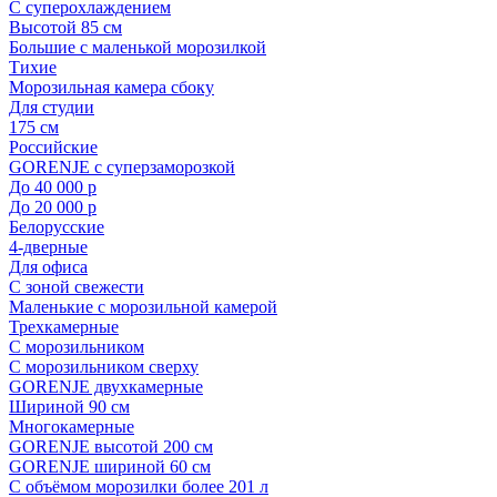
С суперохлаждением
Высотой 85 см
Большие с маленькой морозилкой
Тихие
Морозильная камера сбоку
Для студии
175 см
Российские
GORENJE с суперзаморозкой
До 40 000 р
До 20 000 р
Белорусские
4-дверные
Для офиса
С зоной свежести
Маленькие с морозильной камерой
Трехкамерные
С морозильником
С морозильником сверху
GORENJE двухкамерные
Шириной 90 см
Многокамерные
GORENJE высотой 200 см
GORENJE шириной 60 см
С объёмом морозилки более 201 л