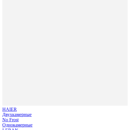
HAIER
Двухкамерные
No Frost
Однокамерные