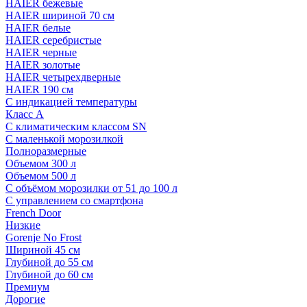
HAIER бежевые
HAIER шириной 70 см
HAIER белые
HAIER серебристые
HAIER черные
HAIER золотые
HAIER четырехдверные
HAIER 190 см
С индикацией температуры
Класс A
С климатическим классом SN
С маленькой морозилкой
Полноразмерные
Объемом 300 л
Объемом 500 л
С объёмом морозилки от 51 до 100 л
С управлением со смартфона
French Door
Низкие
Gorenje No Frost
Шириной 45 см
Глубиной до 55 см
Глубиной до 60 см
Премиум
Дорогие