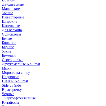
LERAN
Двухдверные
Маленькие
Умные
Инверторные
Широкие
Капельные
Для балкона
С дисплеем
Белые
Большие
Барные
Узкие
Бежевые
Серебристые
Двухкамерные No Frost
Мини
Морозилка снизу
Недорогие
HAIER No Frost
Side by Side
В рассрочку
Черные
Энергоэффективные
Китайские