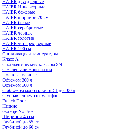
HAIER двухдверные
HAIER Инверторные
HAIER бежевые
HAIER шириной 70 см
HAIER белые
HAIER серебристые
HAIER черные
HAIER золотые
HAIER четырехдверные
HAIER 190 см
С индикацией температуры
Класс A
С климатическим классом SN
С маленькой морозилкой
Полноразмерные
Объемом 300 л
Объемом 500 л
С объёмом морозилки от 51 до 100 л
С управлением со смартфона
French Door
Низкие
Gorenje No Frost
Шириной 45 см
Глубиной до 55 см
Глубиной до 60 см