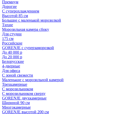
Премиум
Дорогие
С суперохлаждением
Высотой 85 см
Большие с маленькой морозилкой
Тихие
Морозильная камера сбоку
Для студии
175 см
Российские
GORENJE с суперзаморозкой
До 40 000 р
До 20 000 р
Белорусские
4-дверные
Для офиса
С зоной свежести
Маленькие с морозильной камерой
Трехкамерные
С морозильником
С морозильником сверху
GORENJE двухкамерные
Шириной 90 см
Многокамерные
GORENJE высотой 200 см