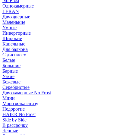
No Frost
Однокамерные
LERAN
Двухдверные
Маленькие
Умные
Инверторные
Широкие
Капельные
Для балкона
С дисплеем
Белые
Большие
Барные
Узкие
Бежевые
Серебристые
Двухкамерные No Frost
Мини
Морозилка снизу
Недорогие
HAIER No Frost
Side by Side
В рассрочку
Черные