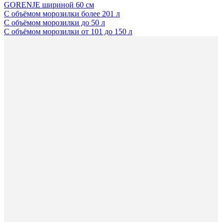
GORENJE шириной 60 см
С объёмом морозилки более 201 л
С объёмом морозилки до 50 л
С объёмом морозилки от 101 до 150 л