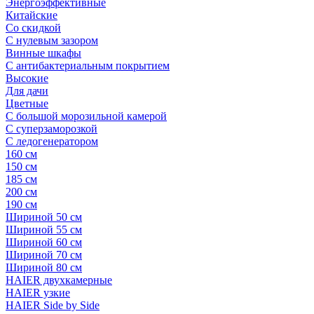
Энергоэффективные
Китайские
Со скидкой
С нулевым зазором
Винные шкафы
С антибактериальным покрытием
Высокие
Для дачи
Цветные
С большой морозильной камерой
С суперзаморозкой
С ледогенератором
160 см
150 см
185 см
200 см
190 см
Шириной 50 см
Шириной 55 см
Шириной 60 см
Шириной 70 см
Шириной 80 см
HAIER двухкамерные
HAIER узкие
HAIER Side by Side