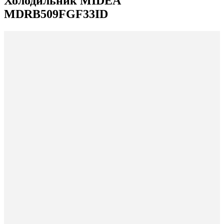
Холодильник MIDEA
MDRB509FGF33ID