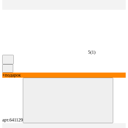
5
(
1
)
+подарок
арт.
641129