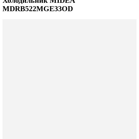
Холодильник MIDEA
MDRB522MGE33OD