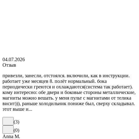
04.07.2026
Отзыв
привезли, занесли, отстоялся. включили, как в инструкции.
работает уже месяцев 8. полёт нормальный. бока
периодически греются и охлаждаются(система так работает).
кому интересно: обе двери и боковые стороны металлические,
магниты можно вешать. у меня пульт с магнитами от телика
висит))), раньше холодильник пониже был, сверху складывал.
этот выше и...
(
3
)
(
0
)
Anna M.