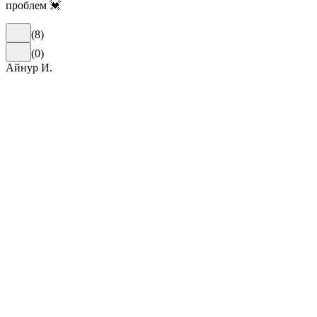
проблем 💓
(
8
)
(
0
)
Айнур И.