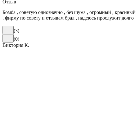
Отзыв
Бомба , советую однозначно , без шума , огромный , красивый
, фирму по совету и отзывам брал , надеюсь прослужит долго
(
3
)
(
0
)
Виктория К.