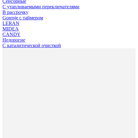
Сенсорные
С утапливаемыми переключателями
В рассрочку
Gorenje с таймером
LERAN
MIDEA
CANDY
Недорогие
С каталитической очисткой