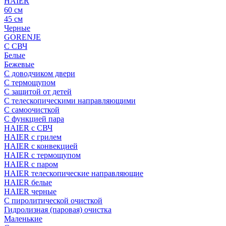
HAIER
60 см
45 см
Черные
GORENJE
С СВЧ
Белые
Бежевые
С доводчиком двери
С термощупом
С защитой от детей
С телескопическими направляющими
С самоочисткой
С функцией пара
HAIER с СВЧ
HAIER с грилем
HAIER с конвекцией
HAIER с термощупом
HAIER с паром
HAIER телескопические направляющие
HAIER белые
HAIER черные
С пиролитической очисткой
Гидролизная (паровая) очистка
Маленькие