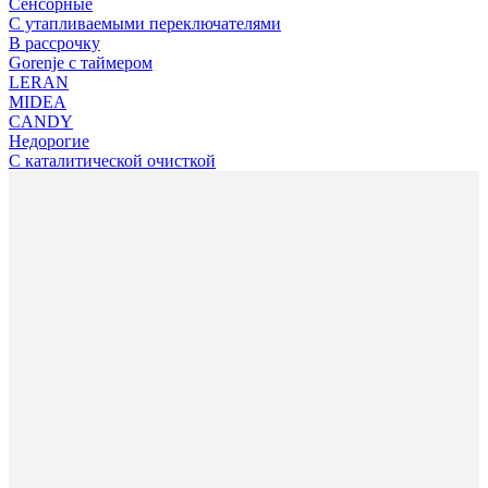
Сенсорные
С утапливаемыми переключателями
В рассрочку
Gorenje с таймером
LERAN
MIDEA
CANDY
Недорогие
С каталитической очисткой