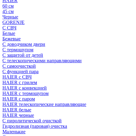
HAIER
60 см
45 см
Черные
GORENJE
С СВЧ
Белые
Бежевые
С доводчиком двери
С термощупом
С защитой от детей
С телескопическими направляющими
С самоочисткой
С функцией пара
HAIER с СВЧ
HAIER с грилем
HAIER с конвекцией
HAIER с термощупом
HAIER с паром
HAIER телескопические направляющие
HAIER белые
HAIER черные
С пиролитической очисткой
Гидролизная (паровая) очистка
Маленькие