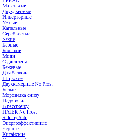
LERAN
Маленькие
Двухдверные
Инверторные
Умные
Капельные
Серебристые
Узкие
Барные
Большие
Мини
С дисплеем
Бежевые
Для балкона
Широкие
Двухкамерные No Frost
Белые
Морозилка снизу
Недорогие
В рассрочку
HAIER No Frost
Side by Side
Энергоэффективные
Черные
Китайские