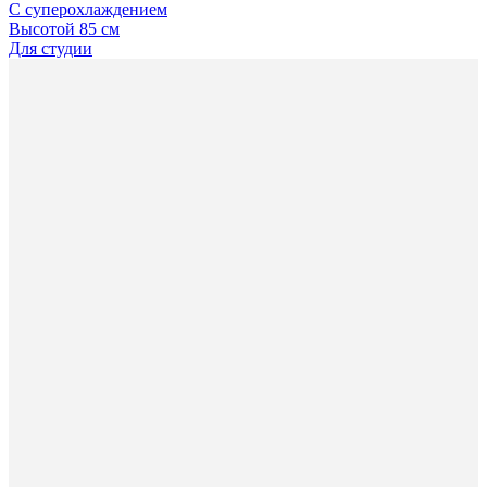
С суперохлаждением
Высотой 85 см
Для студии