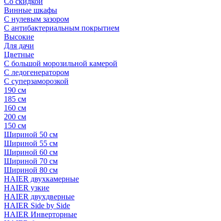
Со скидкой
Винные шкафы
С нулевым зазором
С антибактериальным покрытием
Высокие
Для дачи
Цветные
С большой морозильной камерой
С ледогенератором
С суперзаморозкой
190 см
185 см
160 см
200 см
150 см
Шириной 50 см
Шириной 55 см
Шириной 60 см
Шириной 70 см
Шириной 80 см
HAIER двухкамерные
HAIER узкие
HAIER двухдверные
HAIER Side by Side
HAIER Инверторные