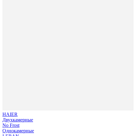
HAIER
Двухкамерные
No Frost
Однокамерные