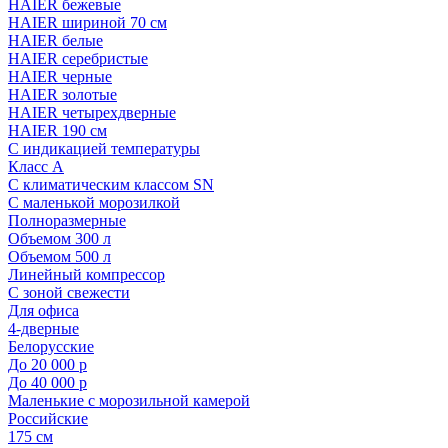
HAIER бежевые
HAIER шириной 70 см
HAIER белые
HAIER серебристые
HAIER черные
HAIER золотые
HAIER четырехдверные
HAIER 190 см
С индикацией температуры
Класс A
С климатическим классом SN
С маленькой морозилкой
Полноразмерные
Объемом 300 л
Объемом 500 л
Линейный компрессор
С зоной свежести
Для офиса
4-дверные
Белорусские
До 20 000 р
До 40 000 р
Маленькие с морозильной камерой
Российские
175 см