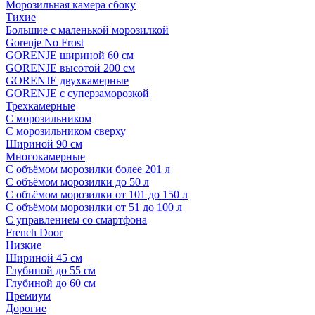
Морозильная камера сбоку
Тихие
Большие с маленькой морозилкой
Gorenje No Frost
GORENJE шириной 60 см
GORENJE высотой 200 см
GORENJE двухкамерные
GORENJE с суперзаморозкой
Трехкамерные
С морозильником
С морозильником сверху
Шириной 90 см
Многокамерные
С объёмом морозилки более 201 л
С объёмом морозилки до 50 л
С объёмом морозилки от 101 до 150 л
С объёмом морозилки от 51 до 100 л
С управлением со смартфона
French Door
Низкие
Шириной 45 см
Глубиной до 55 см
Глубиной до 60 см
Премиум
Дорогие