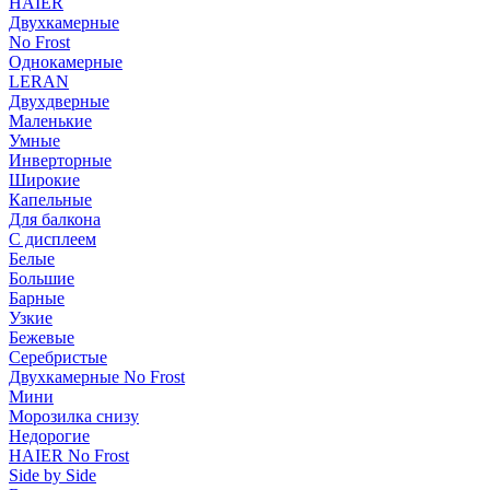
HAIER
Двухкамерные
No Frost
Однокамерные
LERAN
Двухдверные
Маленькие
Умные
Инверторные
Широкие
Капельные
Для балкона
С дисплеем
Белые
Большие
Барные
Узкие
Бежевые
Серебристые
Двухкамерные No Frost
Мини
Морозилка снизу
Недорогие
HAIER No Frost
Side by Side