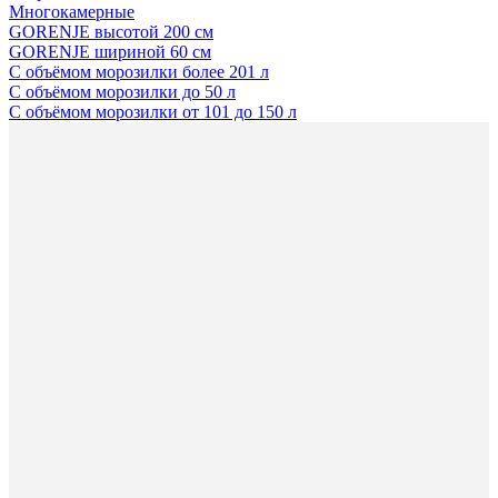
Многокамерные
GORENJE высотой 200 см
GORENJE шириной 60 см
С объёмом морозилки более 201 л
С объёмом морозилки до 50 л
С объёмом морозилки от 101 до 150 л