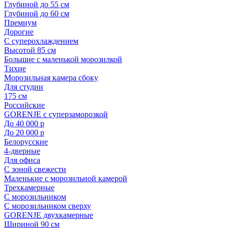
Глубиной до 55 см
Глубиной до 60 см
Премиум
Дорогие
С суперохлаждением
Высотой 85 см
Большие с маленькой морозилкой
Тихие
Морозильная камера сбоку
Для студии
175 см
Российские
GORENJE с суперзаморозкой
До 40 000 р
До 20 000 р
Белорусские
4-дверные
Для офиса
С зоной свежести
Маленькие с морозильной камерой
Трехкамерные
С морозильником
С морозильником сверху
GORENJE двухкамерные
Шириной 90 см