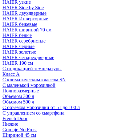
HAIER узкие
HAIER Side by Side
HAIER двухдверные
HAIER Инверторные
HAIER бежевые
HAIER шириной 70 см
HAIER белые
HAIER серебристые
HAIER черные
HAIER золотые
HAIER четырехдверные
HAIER 190 см
С индикацией температуры
Класс A
С климатическим классом SN
С маленькой морозилкой
Полноразмерные
Объемом 300 л
Объемом 500 л
С объёмом морозилки от 51 до 100 л
С управлением со смартфона
French Door
Низкие
Gorenje No Frost
Шириной 45 см