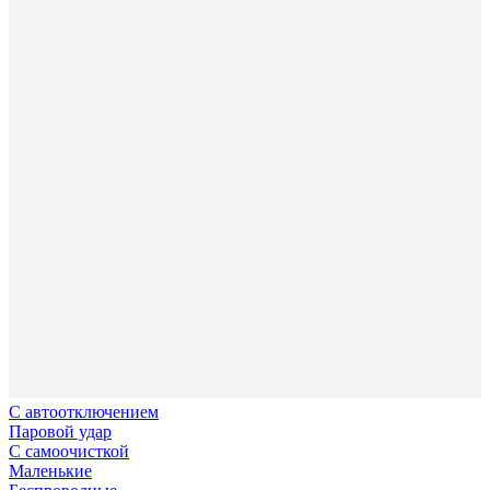
С автоотключением
Паровой удар
С самоочисткой
Маленькие