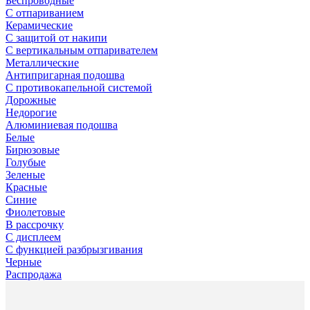
Беспроводные
С отпариванием
Керамические
С защитой от накипи
С вертикальным отпаривателем
Металлические
Антипригарная подошва
С противокапельной системой
Дорожные
Недорогие
Алюминиевая подошва
Белые
Бирюзовые
Голубые
Зеленые
Красные
Синие
Фиолетовые
В рассрочку
С дисплеем
С функцией разбрызгивания
Черные
Распродажа