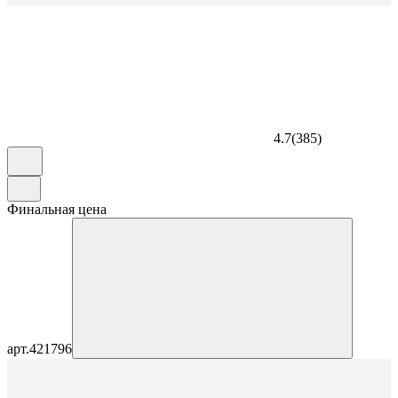
4.7
(
385
)
Финальная цена
арт.
421796