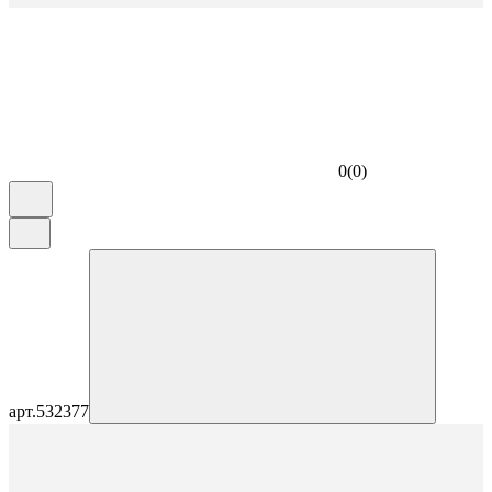
0
(
0
)
арт.
532377