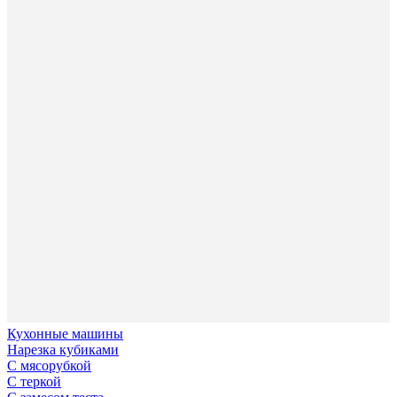
Кухонные машины
Нарезка кубиками
С мясорубкой
С теркой