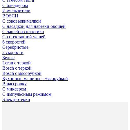
С замесом теста
С блендером
Измельчители
BOSCH
С соковыжималкой
С насадкой для нарезки овощей
С чашей из пластика
Cо стеклянной чашей
6 скоростей
Серебристые
2 скорости
Белые
Leran с теркой
Bosch с теркой
Bosch с мясорубкой
Кухонные машины с мясорубкой
В рассрочку
С миксером
С импульсным режимом
Электротерки