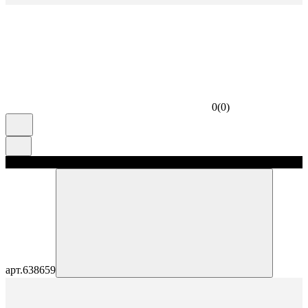
0
(
0
)
скидка 5%
арт.
638659