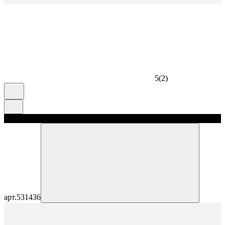
5
(
2
)
скидка 5%
арт.
531436