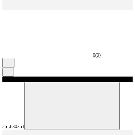
0
(
0
)
скидка 5%
арт.
630351