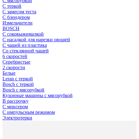
С мясорубкой
С теркой
С замесом теста
С блендером
Измельчители
BOSCH
С соковыжималкой
С насадкой для нарезки овощей
С чашей из пластика
Cо стеклянной чашей
6 скоростей
Серебристые
2 скорости
Белые
Leran с теркой
Bosch с теркой
Bosch с мясорубкой
Кухонные машины с мясорубкой
В рассрочку
С миксером
С импульсным режимом
Электротерки