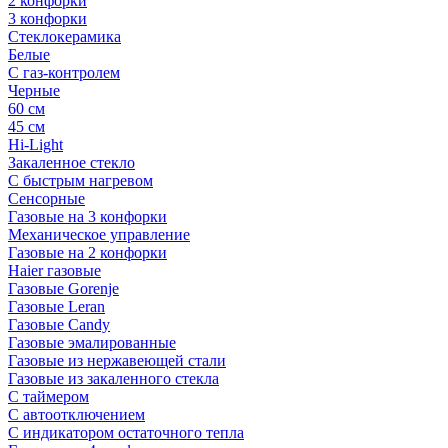
2 конфорки
3 конфорки
Стеклокерамика
Белые
С газ-контролем
Черные
60 см
45 см
Hi-Light
Закаленное стекло
С быстрым нагревом
Сенсорные
Газовые на 3 конфорки
Механическое управление
Газовые на 2 конфорки
Haier газовые
Газовые Gorenje
Газовые Leran
Газовые Candy
Газовые эмалированные
Газовые из нержавеющей стали
Газовые из закаленного стекла
С таймером
С автоотключением
С индикатором остаточного тепла