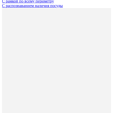
С рамкой по всему периметру
С распознаванием наличия посуды