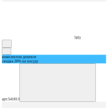
5
(
6
)
комплектом дешевле
скидка 20% на посуду
арт.
541813