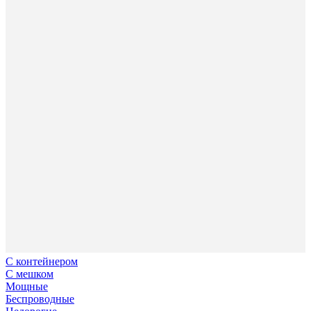
С контейнером
С мешком
Мощные
Беспроводные