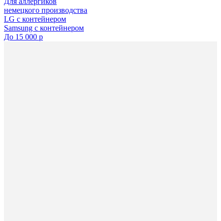
Для аллергиков
немецкого производства
LG с контейнером
Samsung с контейнером
До 15 000 р